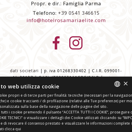
Propr. e dir.: Famiglia Parma
Telefono:
+39 0541 346615
info@hotelrosamariaelite.com
dati societari
| p. iva 01268330402 | C.I.R. 099001-
AL-00197 | C.I.N. IT099001A1CDSJ24LR |
privacy
×
policy
|
cookie policy
|
to web utilizza cookie
Rivedi le tue impostazioni sui cookie
|
Dichiarazione
kie propri e di terze parti per finalità: tecniche (necessari per la navigazion
accessibilità
ITALIAN
iche) e cookie traccianti / di profilazione (relativi alle Tue preferenze) per mo
Questo sito è protetto da reCAPTCHA e si applicano
sonalizzata sulla base della navigazione delle pagine del sito.
ENGLISH
 tutti i cookie premendo il pulsante “ACCETTA TUTTI I COOKIE”, proseguire 
le
Norme sulla privacy
e i
Termini di servizio
di
E TECNICI” o visualizzare i dettagli dei Cookie utilizzati cliccando su “IM
Google
GERMAN
ne di revocare il consenso prestato e visualizzare le informazioni complete 
ati
clicca qui
FRENCH
fatto con amore dalle persone di