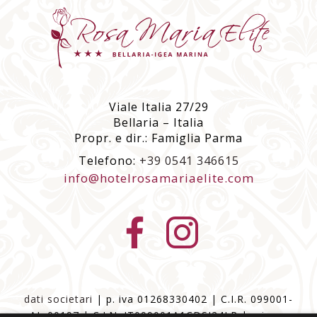
Viale Italia 27/29
Bellaria – Italia
Propr. e dir.: Famiglia Parma
Telefono:
+39 0541 346615
info@hotelrosamariaelite.com
dati societari
| p. iva 01268330402 | C.I.R. 099001-
AL-00197 | C.I.N. IT099001A1CDSJ24LR |
privacy