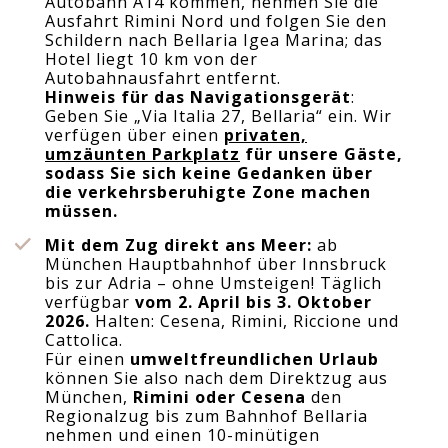
Autobahn A14 kommen, nehmen Sie die
Ausfahrt Rimini Nord und folgen Sie den
Schildern nach Bellaria Igea Marina; das
Hotel liegt 10 km von der
Autobahnausfahrt entfernt.
Hinweis für das Navigationsgerät
:
Geben Sie „Via Italia 27, Bellaria“ ein. Wir
verfügen über einen
privaten,
umzäunten Parkplatz
für unsere Gäste,
sodass Sie sich keine Gedanken über
die verkehrsberuhigte Zone machen
müssen.
Mit dem Zug direkt ans Meer:
ab
München Hauptbahnhof über Innsbruck
bis zur Adria – ohne Umsteigen! Täglich
verfügbar
vom 2. April bis 3. Oktober
2026.
Halten: Cesena, Rimini, Riccione und
Cattolica.
Für einen
umweltfreundlichen Urlaub
können Sie also nach dem Direktzug aus
München,
Rimini oder Cesena
den
Regionalzug bis zum Bahnhof Bellaria
nehmen und einen 10-minütigen