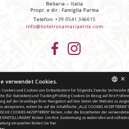
Bellaria – Italia
Propr. e dir.: Famiglia Parma
Telefon:
+39 0541 346615
info@hotelrosamariaelite.com
Firmen Daten
| p. iva 01268330402 | C.I.R. 099001-
×
e verwendet Cookies.
AL-00197 | C.I.N. IT099001A1CDSJ24LR |
privacy
policy
|
cookie policy
|
Cookies und Cookies von Drittanbietern für folgende Zwecke: technische (
ITALIAN
Überprüfen Sie Ihre Cookie-Einstellungen
|
Erklärung zur
he (für Statistiken) und Tracking/Profiling-Cookies (in Bezug auf Ihre Präfer
ng auf der Grundlage Ihrer Navigation auf den Seiten der Website zu zeige
Barrierefreiheit
ENGLISH
es akzeptieren, indem Sie auf die Schaltfläche „ALLE COOKIES AKZEPTIEREN“ k
This site is protected by reCAPTCHA and the Google
Privacy
ISCHE COOKIES AKZEPTIEREN“ klicken, oder die Einzelheiten der verwendete
GERMAN
Policy
and
Terms of Service
apply
E EINSTELLUNGEN“ klicken. Um Ihre Zustimmung zu widerrufen und vollstän
eitung einzusehen
klicken Sie hier
FRENCH
mit Liebe von den Menschen gemacht