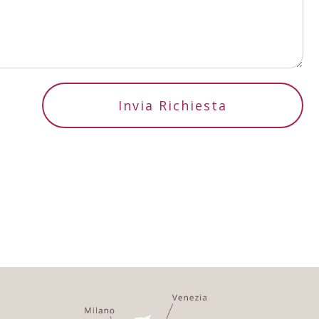
Invia Richiesta
United Arab
+971
Emirates
Afghanistan
+93