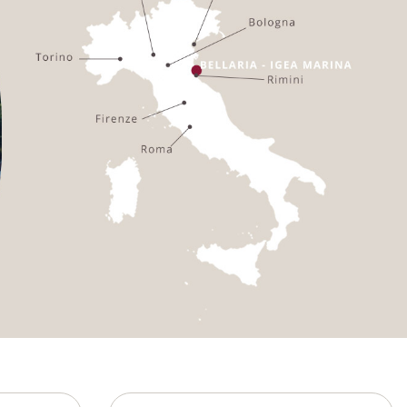
Antigua and
+1268
Barbuda
Anguilla
+1264
Albania
+355