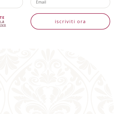
TE
iscriviti ora
o a
tivo
Armenia
+374
Angola
+244
Antarctica
+672