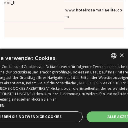
ent_h
www.hotelrosamariaelite.co
S
m
×
e verwendet Cookies.
Cookies und Cookies von Drittanbietern für folgende Zwecke: technische (
ITALIAN
he (für Statistiken) und Tracking/Profiling-Cookies (in Bezug auf Ihre Präfer
ng auf der Grundlage Ihrer Navigation auf den Seiten der Website zu zeige
ENGLISH
es akzeptieren, indem Sie auf die Schaltfläche „ALLE COOKIES AKZEPTIEREN“ k
Abonnieren Sie den
ISCHE COOKIES AKZEPTIEREN“ klicken, oder die Einzelheiten der verwendete
GERMAN
E EINSTELLUNGEN“ klicken. Um Ihre Zustimmung zu widerrufen und vollstän
Newsletter
eitung einzusehen
klicken Sie hier
FRENCH
GEN
EXKLUSIVE RABATTE FÜR MITGLIEDER
VORBEHALTEN
IEREN SIE NOTWENDIGE COOKIES
ALLE AKZE
EIN ANGEBOT ANFORDERN