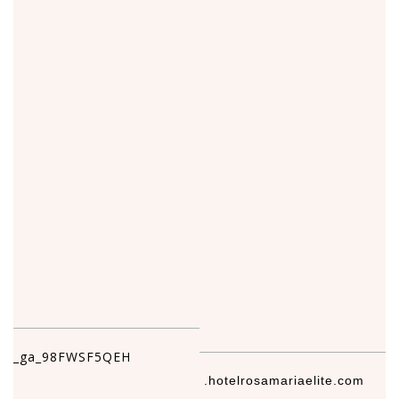
_ga_98FWSF5QEH
.hotelrosamariaelite.com
1