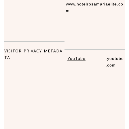
www.hotelrosamariaelite.co
1
m
VISITOR_PRIVACY_METADA
TA
YouTube
.youtube
5
.com