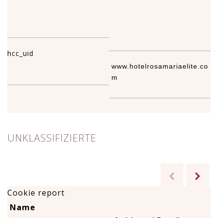
hcc_uid
www.hotelrosamariaelite.co
1
m
UNKLASSIFIZIERTE
Cookie report
Name