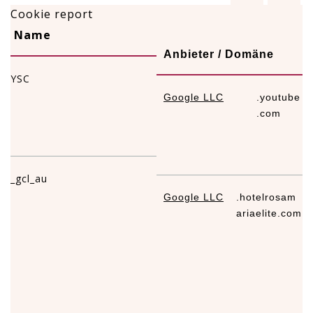
Cookie report
Name
Anbieter / Domäne
YSC
Google LLC
.youtube
S
.com
_gcl_au
Google LLC
.hotelrosam
2
ariaelite.com