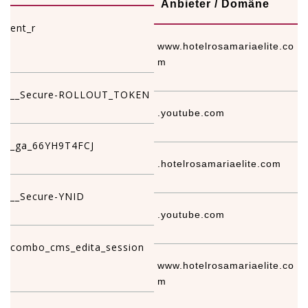
Anbieter / Domäne
ent_r
www.hotelrosamariaelite.co
S
m
__Secure-ROLLOUT_TOKEN
.youtube.com
5
_ga_66YH9T4FCJ
.hotelrosamariaelite.com
1
__Secure-YNID
.youtube.com
5
combo_cms_edita_session
www.hotelrosamariaelite.co
1
m