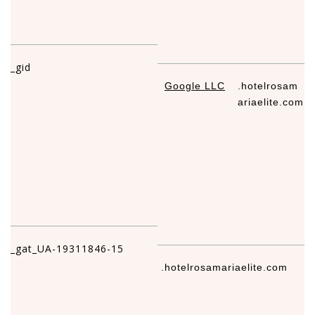
_gid
Google LLC
.hotelrosam
1
ariaelite.com
_gat_UA-19311846-15
.hotelrosamariaelite.com
1