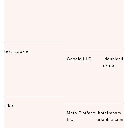
test_cookie
Google LLC
.doublecli
1
ck.net
_fbp
Meta Platform
.hotelrosam
2
Inc.
ariaelite.com