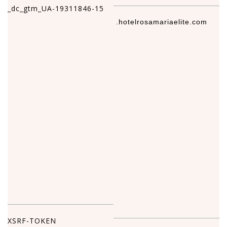
_dc_gtm_UA-19311846-15
.hotelrosamariaelite.com
5
XSRF-TOKEN