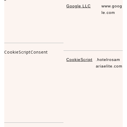
Google LLC
www.goog
5
le.com
CookieScriptConsent
CookieScript
.hotelrosam
4
ariaelite.com