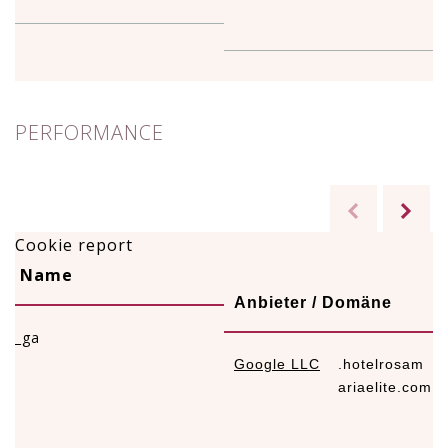
PERFORMANCE
Cookie report
Name
Anbieter / Domäne
_ga
Google LLC
.hotelrosam
1
ariaelite.com