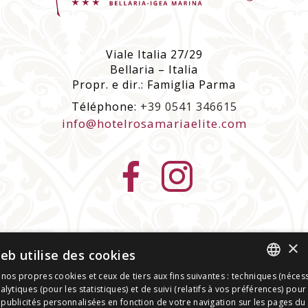
Viale Italia 27/29
Bellaria – Italia
Propr. e dir.: Famiglia Parma
Téléphone:
+39 0541 346615
info@hotelrosamariaelite.com
données de la compagnie
| p. iva 01268330402 |
×
eb utilise des cookies
C.I.R. 099001-AL-00197 | C.I.N. IT099001A1CDSJ24LR
|
privacy policy
|
cookie policy
|
 nos propres cookies et ceux de tiers aux fins suivantes : techniques (nécess
ITALIAN
Vérifiez vos paramètres de cookies
|
Déclaration
alytiques (pour les statistiques) et de suivi (relatifs à vos préférences) pou
publicités personnalisées en fonction de votre navigation sur les pages du 
d'accessibilité